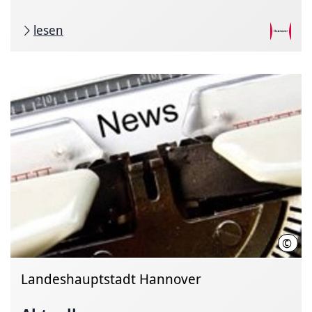
lesen
©
Thor
Landeshauptstadt Hannover