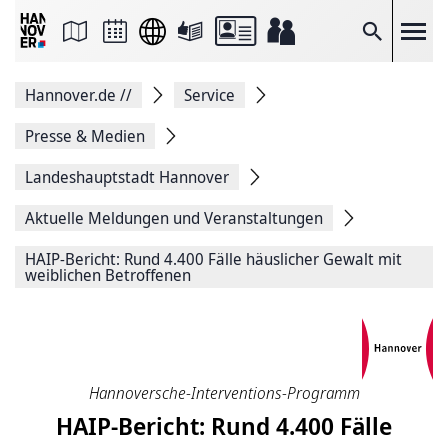
Seite
als
E-
Suche
Mail
versenden
Auf
Hannover.de
//
Service
Facebook
teilen
Auf
Presse & Medien
X
teilen
Landeshauptstadt Hannover
Seitenlink
Kopieren
Aktuelle Meldungen und Veranstaltungen
Seite
Drucken
HAIP-Bericht: Rund 4.400 Fälle häuslicher Gewalt mit
weiblichen Betroffenen
Hannoversche-Interventions-Programm
HAIP-Bericht: Rund 4.400 Fälle