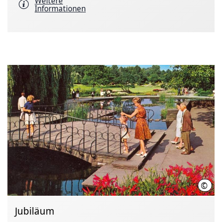
Weitere
Informationen
©
HAZ-
Jubiläum