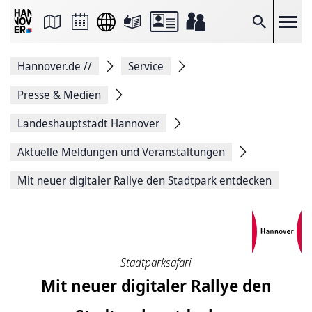
Seite
als
E-
Suche
Mail
versenden
Auf
Hannover.de
//
Service
Facebook
teilen
Auf
Presse & Medien
X
teilen
Landeshauptstadt Hannover
Seitenlink
Kopieren
Aktuelle Meldungen und Veranstaltungen
Seite
Drucken
Mit neuer digitaler Rallye den Stadtpark entdecken
Stadtparksafari
Mit neuer digitaler Rallye den