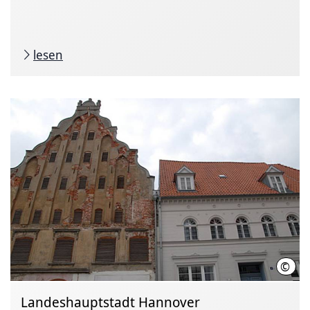
lesen
©
Land
Landeshauptstadt Hannover