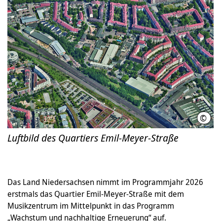
©
LHH/
Luftbild des Quartiers Emil-Meyer-Straße
Das Land Niedersachsen nimmt im Programmjahr 2026
erstmals das Quartier Emil-Meyer-Straße mit dem
Musikzentrum im Mittelpunkt in das Programm
„Wachstum und nachhaltige Erneuerung“ auf.