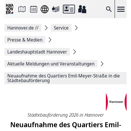
Seite
als
E-
Suche
Mail
versenden
Auf
Hannover.de
//
Service
Facebook
teilen
Auf
Presse & Medien
X
teilen
Landeshauptstadt Hannover
Seitenlink
Kopieren
Aktuelle Meldungen und Veranstaltungen
Seite
Drucken
Neuaufnahme des Quartiers Emil-Meyer-Straße in die
Städtebauförderung
Städtebauförderung 2026 in Hannover
Neuaufnahme des Quartiers Emil-