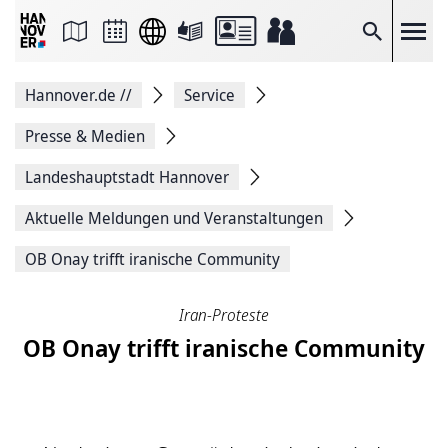
Seite
als
E-
Suche
Mail
versenden
Auf
Hannover.de
//
Service
Facebook
teilen
Auf
Presse & Medien
X
teilen
Landeshauptstadt Hannover
Seitenlink
Kopieren
Aktuelle Meldungen und Veranstaltungen
Seite
Drucken
OB Onay trifft iranische Community
Iran-Proteste
OB Onay trifft iranische Community