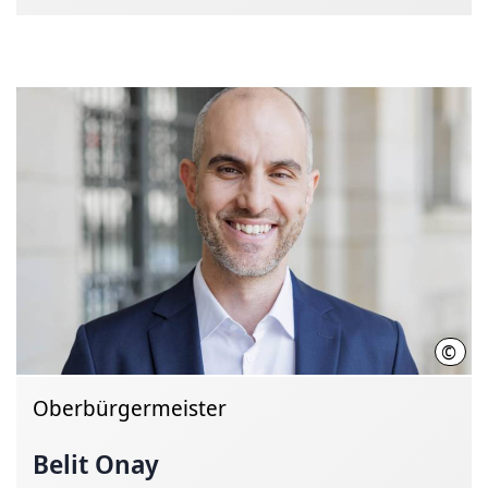
©
LHH 
Oberbürgermeister
Belit Onay