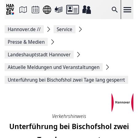
Seite
als
E-
Suche
Mail
versenden
Auf
Hannover.de
//
Service
Facebook
teilen
Auf
Presse & Medien
X
teilen
Landeshauptstadt Hannover
Seitenlink
Kopieren
Aktuelle Meldungen und Veranstaltungen
Seite
Drucken
Unterführung bei Bischofshol zwei Tage lang gesperrt
Verkehrshinweis
Unterführung bei Bischofshol zwei