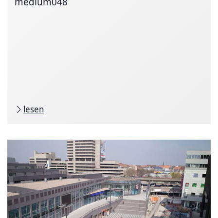
medium048
lesen