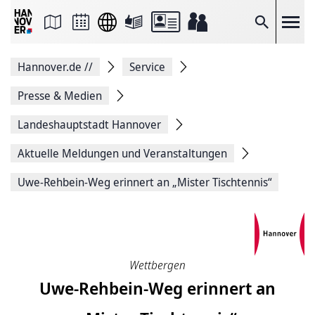
Seite
als
E-
Suche
Mail
versenden
Auf
Hannover.de
//
Service
Facebook
teilen
Auf
Presse & Medien
X
teilen
Landeshauptstadt Hannover
Seitenlink
Kopieren
Aktuelle Meldungen und Veranstaltungen
Seite
Drucken
Uwe-Rehbein-Weg erinnert an „Mister Tischtennis“
Wettbergen
Uwe-Rehbein-Weg erinnert an