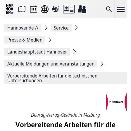
Seite
als
E-
Suche
Mail
versenden
Auf
Hannover.de
//
Service
Facebook
teilen
Auf
Presse & Medien
X
teilen
Landeshauptstadt Hannover
Seitenlink
Kopieren
Aktuelle Meldungen und Veranstaltungen
Seite
Drucken
Vorbereitende Arbeiten für die technischen
Untersuchungen
Deurag-Nerag-Gelände in Misburg
Vorbereitende Arbeiten für die