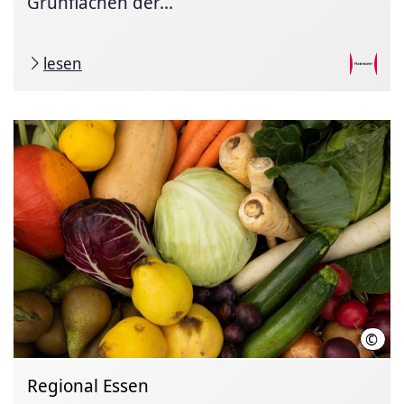
Grünflächen der...
lesen
©
Regi
Regional Essen