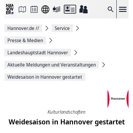
Seite
als
E-
Suche
Mail
versenden
Auf
Hannover.de
//
Service
Facebook
teilen
Auf
Presse & Medien
X
teilen
Landeshauptstadt Hannover
Seitenlink
Kopieren
Aktuelle Meldungen und Veranstaltungen
Seite
Drucken
Weidesaison in Hannover gestartet
Kulturlandschaften
Weidesaison in Hannover gestartet