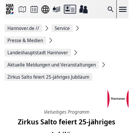
Seite
als
E-
Suche
Mail
versenden
Auf
Hannover.de
//
Service
Facebook
teilen
Auf
Presse & Medien
X
teilen
Landeshauptstadt Hannover
Seitenlink
Kopieren
Aktuelle Meldungen und Veranstaltungen
Seite
Drucken
Zirkus Salto feiert 25-jähriges Jubiläum
Vielseitiges Programm
Zirkus Salto feiert 25-jähriges