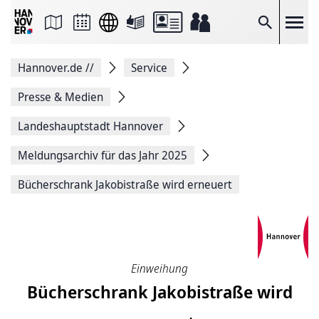
Seite
als
E-
Suche
Mail
versenden
Auf
Hannover.de
//
Service
Facebook
teilen
Auf
Presse & Medien
X
teilen
Landeshauptstadt Hannover
Seitenlink
Kopieren
Meldungsarchiv für das Jahr 2025
Seite
Drucken
Bücherschrank Jakobistraße wird erneuert
Einweihung
Bücherschrank Jakobistraße wird