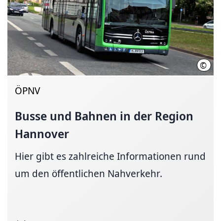
©
Üstr
ÖPNV
Busse und Bahnen in der Region
Hannover
Hier gibt es zahl­reiche In­for­ma­tio­nen rund
um den öffentlichen Nahverkehr.