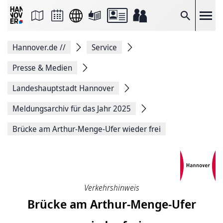
Seite
als
E-
Suche
Mail
versenden
Auf
Hannover.de
//
Service
Facebook
teilen
Auf
Presse & Medien
X
teilen
Landeshauptstadt Hannover
Seitenlink
Kopieren
Meldungsarchiv für das Jahr 2025
Seite
Drucken
Brücke am Arthur-Menge-Ufer wieder frei
Verkehrshinweis
Brücke am Arthur-Menge-Ufer