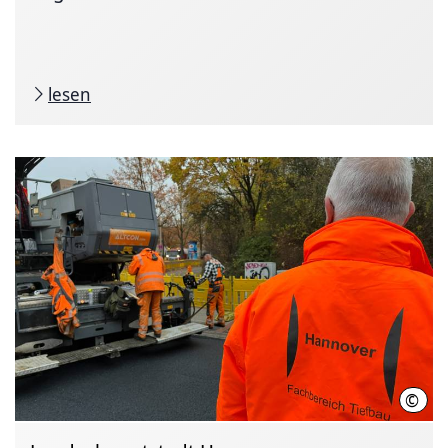
lesen
©
LHH