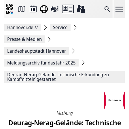
Seite
als
E-
Suche
Mail
versenden
Auf
Hannover.de
//
Service
Facebook
teilen
Auf
Presse & Medien
X
teilen
Landeshauptstadt Hannover
Seitenlink
Kopieren
Meldungsarchiv für das Jahr 2025
Seite
Drucken
Deurag-Nerag-Gelände: Technische Erkundung zu
Kampfmitteln gestartet
Misburg
Deurag-Nerag-Gelände: Technische