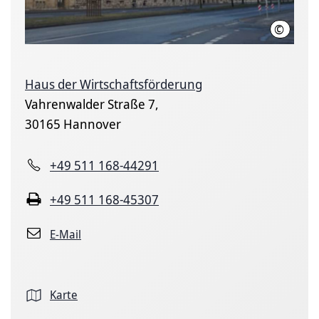
©
Landesh
Haus der Wirtschaftsförderung
Vahrenwalder Straße 7,
30165 Hannover
+49 511 168-44291
+49 511 168-45307
E-Mail
Karte