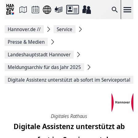
Seite
als
E-
Suche
Mail
versenden
Auf
Hannover.de
//
Service
Facebook
teilen
Auf
Presse & Medien
X
teilen
Landeshauptstadt Hannover
Seitenlink
Kopieren
Meldungsarchiv für das Jahr 2025
Seite
Drucken
Digitale Assistenz unterstützt ab sofort im Serviceportal
Digitales Rathaus
Digitale Assistenz unterstützt ab