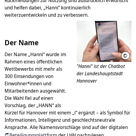
Rückmeldungen zur Nutzung sind ausdrücklich erwünscht
und helfen dabei, „Hanni“ kontinuierlich
weiterzuentwickeln und zu verbessern.
Der Name
Der Name „Hanni“ wurde im
©
LHH
Rahmen eines öffentlichen
"Hanni" ist der Chatbot
Wettbewerbs mit mehr als
der Landeshauptstadt
300 Einsendungen von
Hannover
Einwohner*innen und
Mitarbeitenden ausgewählt.
Die Wahl fiel auf einen
Vorschlag, der „HANN“ als
Kürzel für Hannover mit einem „i“ ergänzt – als Symbol für
Informationen, Intelligenz und geschlechtsneutrale
Ansprache. Alle Namensvorschläge sind auf der digitalen
Beteiligungsplattform
der LHH nachzulesen.