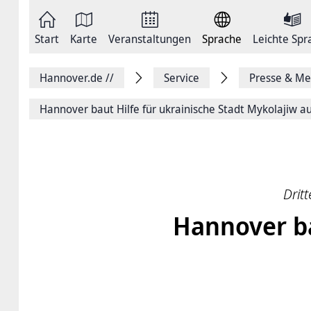
Zum
Seite
Inhalt
als
springen
E-
Zur
Mail
Start
Karte
Veranstaltungen
Sprache
Leichte Spr
Hauptnavigation
versenden
springen
Auf
Facebook
Hannover.de
//
Service
Presse & Me
teilen
Auf
X
Hannover baut Hilfe für ukrainische Stadt Mykolajiw a
teilen
Seitenlink
Kopieren
Seite
Drucken
Drit
Hannover ba