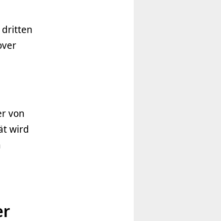
 dritten
over
er von
ät wird
n
er