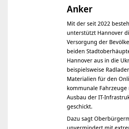
Anker
Mit der seit 2022 beste
unterstützt Hannover d
Versorgung der Bevölke
beiden Stadtoberhäupte
Hannover aus in die Ukr
beispielsweise Radlade
Materialien für den Onl
kommunale Fahrzeuge na
Ausbau der IT-Infrastr
geschickt.
Dazu sagt Oberbürgermei
unvermindert mit extrem