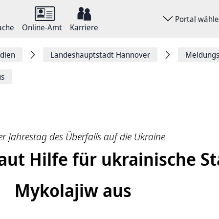
Portal wähl
ache
Online-Amt
Karriere
dien
Landeshauptstadt Hannover
Meldungsa
us
ter Jahrestag des Überfalls auf die Ukraine
ut Hilfe für ukrainische St
Mykolajiw aus