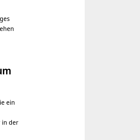
iges
iehen
 um
ie ein
 in der