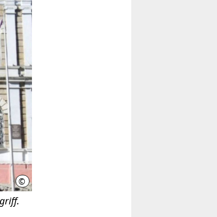
©
LHH
riff.