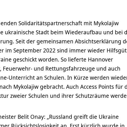
henden Solidaritätspartnerschaft mit Mykolajiw
ie ukrainische Stadt beim Wiederaufbau und bei 
rung. Seit der gemeinsamen Absichtserklärung d
r im September 2022 sind immer wieder Hilfsgüt
aine geschickt worden. So lieferte Hannover
r, Feuerwehr- und Rettungsfahrzeuge und auch
ine-Unterricht an Schulen. In Kürze werden wiede
ch Mykolajiw gebracht. Auch Access Points für 
uktur zweier Schulen und ihrer Schutzräume werd
ster Belit Onay: „Russland greift die Ukraine
er Rücksichtslosigkeit an. Erst kürzlich wurde in