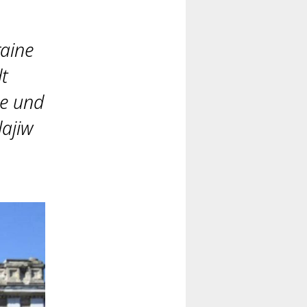
raine
t
ne und
lajiw