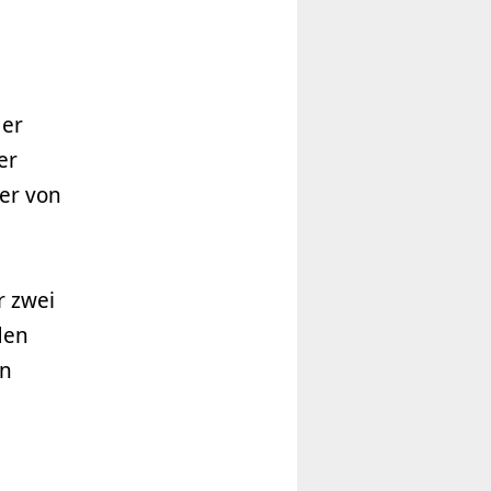
der
er
er von
r zwei
den
en