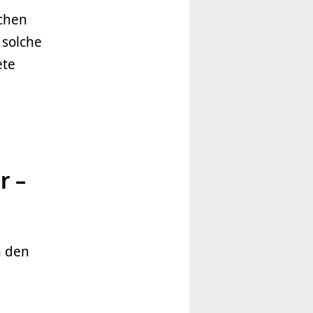
chen
 solche
ete
r –
n den