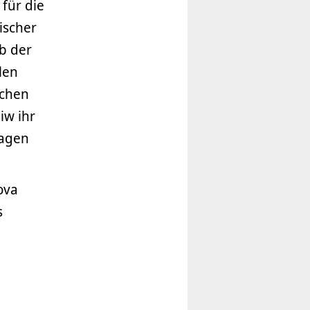
für die
ischer
b der
len
schen
iw ihr
ragen
ova
s