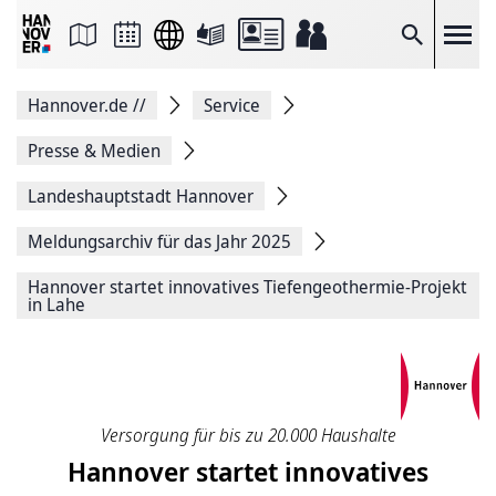
Seite
als
E-
Suche
Mail
versenden
Auf
Hannover.de
//
Service
Facebook
teilen
Auf
Presse & Medien
X
teilen
Landeshauptstadt Hannover
Seitenlink
Kopieren
Meldungsarchiv für das Jahr 2025
Seite
Drucken
Hannover startet innovatives Tiefengeothermie-Projekt
in Lahe
Versorgung für bis zu 20.000 Haushalte
Hannover startet innovatives