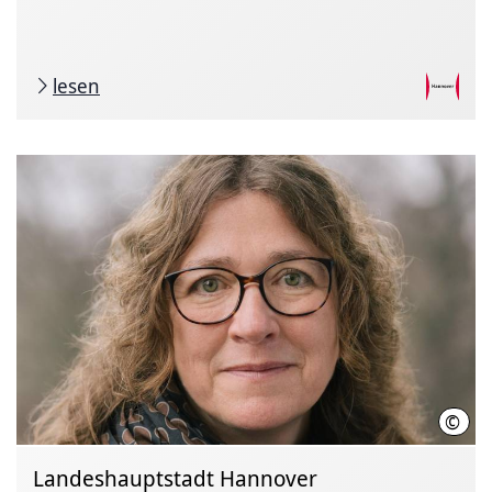
lesen
©
Rica
Landeshauptstadt Hannover