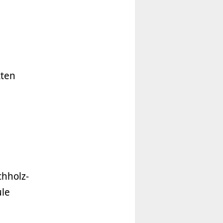
kten
chholz-
ule