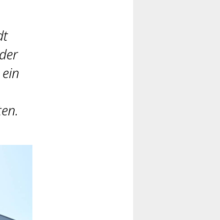
dt
der
 ein
en.