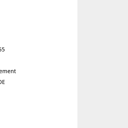
55
gement
OE