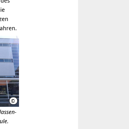
 des
ie
zen
ahren.
©
LHH
lassen-
ule.