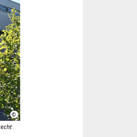
©
LHH
recht