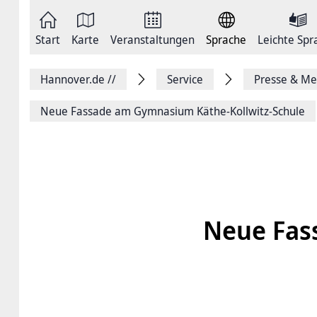
Zum
Seite
Inhalt
als
springen
E-
Zur
Mail
Start
Karte
Veranstaltungen
Sprache
Leichte Spr
Hauptnavigation
versenden
springen
Auf
Facebook
Hannover.de
//
Service
Presse & Me
teilen
Auf
X
Neue Fassade am Gymnasium Käthe-Kollwitz-Schule
teilen
Seitenlink
Kopieren
Seite
Drucken
Neue Fas