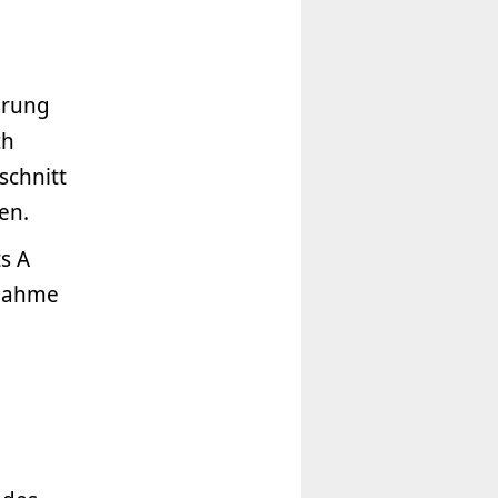
erung
ch
schnitt
en.
s A
ßnahme