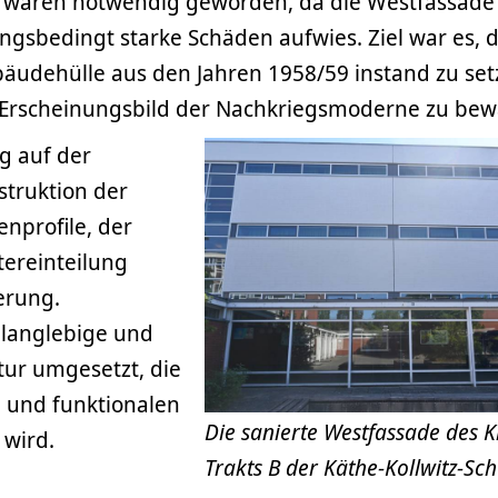
n waren notwendig geworden, da die Westfassade
ungsbedingt starke Schäden aufwies. Ziel war es, d
udehülle aus den Jahren 1958/59 instand zu set
 Erscheinungsbild der Nachkriegsmoderne zu bew
g auf der
struktion der
nprofile, der
tereinteilung
erung.
 langlebige und
ur umgesetzt, die
 und funktionalen
Die sanierte Westfassade des K
wird.
Trakts B der Käthe-Kollwitz-Sch