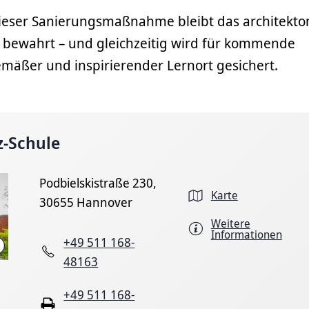
 dieser Sanierungsmaßnahme bleibt das architekto
t bewahrt – und gleichzeitig wird für kommende
mäßer und inspirierender Lernort gesichert.
z-Schule
Podbielskistraße 230,
Karte
30655 Hannover
Weitere
Informationen
+49 511 168-
LHH
48163
+49 511 168-