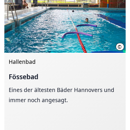
©
Föss
Hallenbad
Fössebad
Eines der ältesten Bäder Hannovers und
immer noch angesagt.