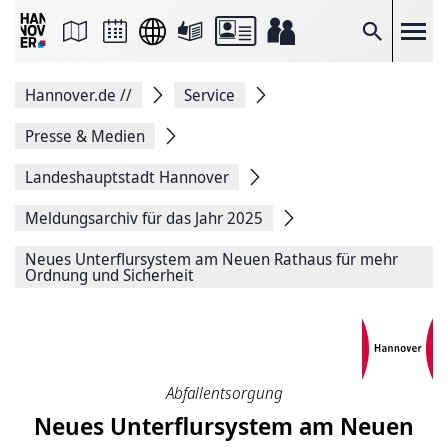
Seite
als
E-
Suche
Mail
versenden
Auf
Hannover.de
//
Service
Facebook
teilen
Auf
Presse & Medien
X
teilen
Landeshauptstadt Hannover
Seitenlink
Kopieren
Meldungsarchiv für das Jahr 2025
Seite
Drucken
Neues Unterflursystem am Neuen Rathaus für mehr
Ordnung und Sicherheit
Abfallentsorgung
Neues Unterflursystem am Neuen