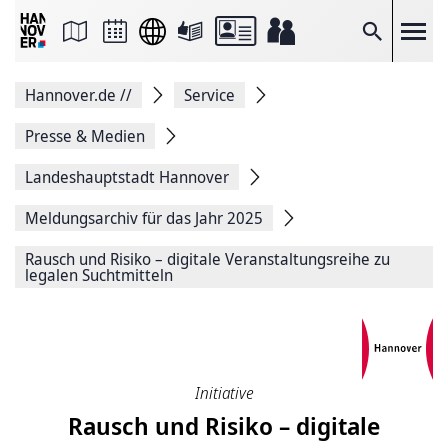
Seite
als
E-
Suche
Mail
versenden
Auf
Hannover.de
//
Service
Facebook
teilen
Auf
Presse & Medien
X
teilen
Landeshauptstadt Hannover
Seitenlink
Kopieren
Meldungsarchiv für das Jahr 2025
Seite
Drucken
Rausch und Risiko – digitale Veranstaltungsreihe zu
legalen Suchtmitteln
Initiative
Rausch und Risiko – digitale