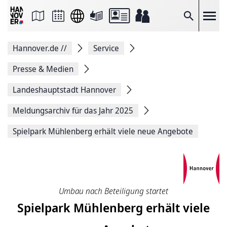
Seite
als
E-
Suche
Mail
versenden
Auf
Hannover.de
//
Service
Facebook
teilen
Auf
Presse & Medien
X
teilen
Landeshauptstadt Hannover
Seitenlink
Kopieren
Meldungsarchiv für das Jahr 2025
Seite
Drucken
Spielpark Mühlenberg erhält viele neue Angebote
Umbau nach Beteiligung startet
Spielpark Mühlenberg erhält viele