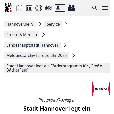
Seite
als
E-
Suche
Mail
versenden
Auf
Hannover.de
//
Service
Facebook
teilen
Auf
Presse & Medien
X
teilen
Landeshauptstadt Hannover
Seitenlink
Kopieren
Meldungsarchiv für das Jahr 2025
Seite
Drucken
Stadt Hannover legt ein Förderprogramm für „Große
Dächer“ auf
Photovoltaik-Anlagen
Stadt Hannover legt ein