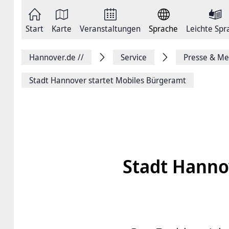
Zum
Seite
Inhalt
als
springen
E-
Zur
Mail
Start
Karte
Veranstaltungen
Sprache
Leichte Spr
Hauptnavigation
versenden
springen
Auf
Facebook
Hannover.de
//
Service
Presse & Me
teilen
Auf
X
Stadt Hannover startet Mobiles Bürgeramt
teilen
Seitenlink
Kopieren
Seite
Drucken
Stadt Hanno