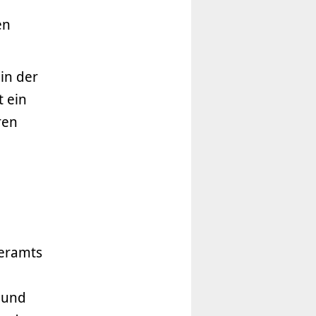
en
in der
t ein
ren
geramts
 und