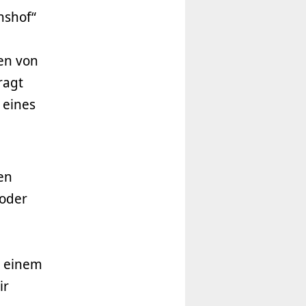
nshof“
en von
ragt
 eines
n
en
 oder
u einem
ir