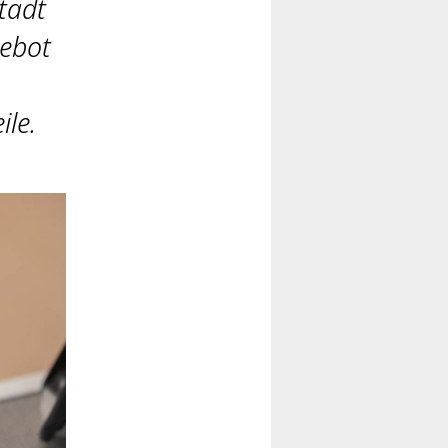
tadt
gebot
ile.