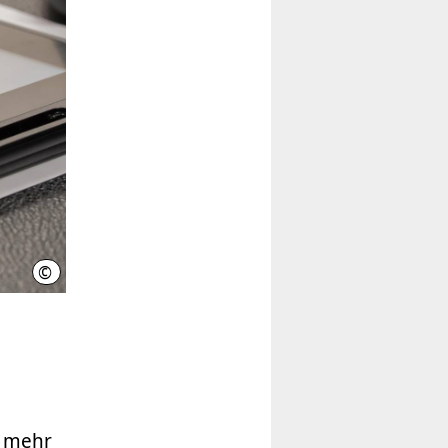
©
LHH
n mehr