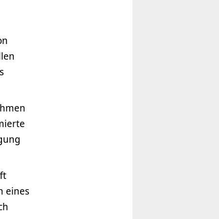
on
llen
s
Rahmen
mierte
igung
ft
n eines
ch