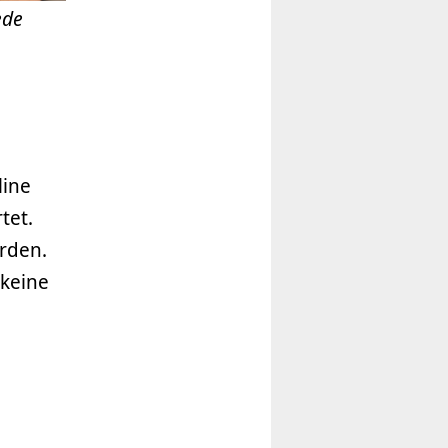
ede
line
tet.
erden.
 keine