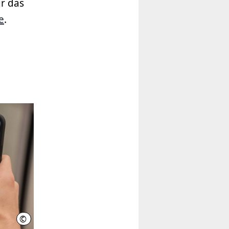
r das
e
.
©
LHH