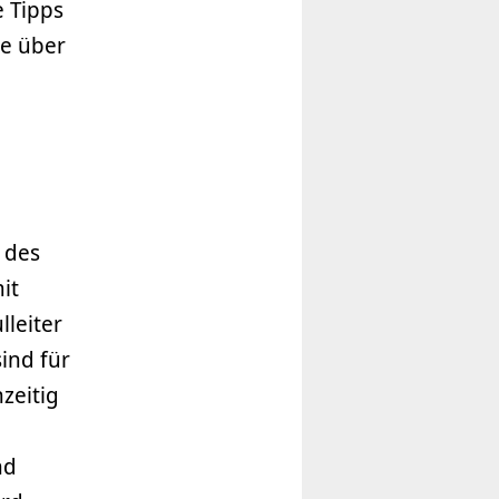
e Tipps
he über
 des
it
leiter
sind für
zeitig
nd