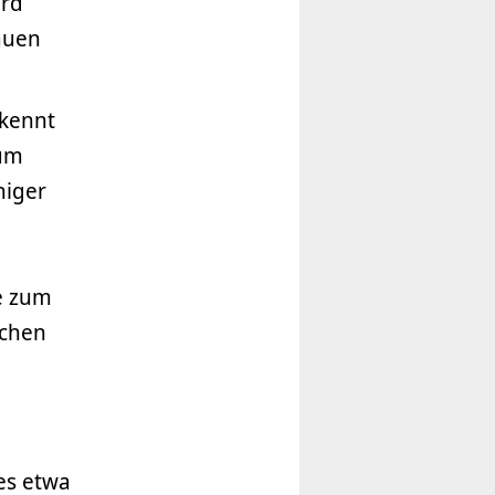
ird
auen
rkennt
aum
niger
e zum
schen
es etwa