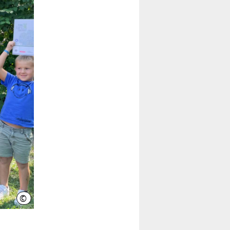
©
LHH