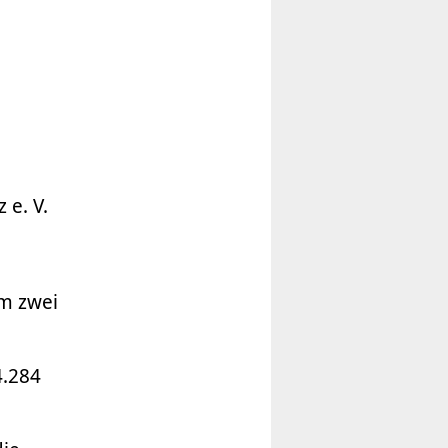
 e. V.
em zwei
4.284