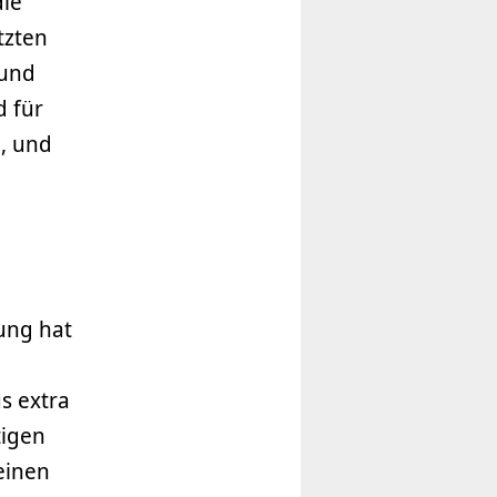
die
tzten
 und
d für
n, und
ung hat
s extra
tigen
einen