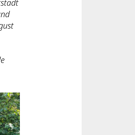
stadt
und
gust
le