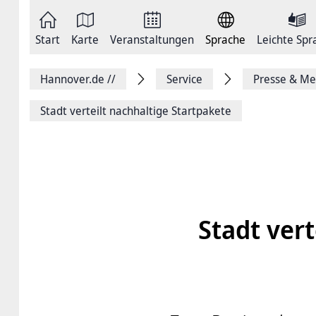
Zum
Seite
Inhalt
als
springen
E-
Zur
Mail
Start
Karte
Veranstaltungen
Sprache
Leichte Spr
Hauptnavigation
versenden
springen
Auf
Facebook
Hannover.de
//
Service
Presse & Me
teilen
Auf
X
Stadt verteilt nachhaltige Startpakete
teilen
Seitenlink
Kopieren
Seite
Drucken
Stadt vert