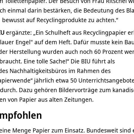
m Toilettenpapier. Der Besuch von Frau Ritschel w
och einmal darin bestärken, die Bedeutung des Bl
 bewusst auf Recyclingprodukte zu achten.“
IU
ergänzte: „Ein Schulheft aus Recyclingpapier e
auer Engel" auf dem Heft. Dafür musste kein B
 der Herstellung wurden auch noch 60 Prozent we
aucht. Eine tolle Sache!“ Die BIU führt als
des Nachhaltigkeitsbüros im Rahmen des
pierwende“ jährlich etwa 50 Unterrichtsangebot
durch. Dazu gehören Bildervorträge zum kanadi
n von Papier aus alten Zeitungen.
empfohlen
 eine Menge Papier zum Einsatz. Bundesweit sind 