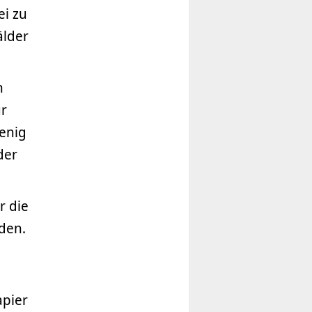
ei zu
älder
n
ür
wenig
der
r die
den.
apier