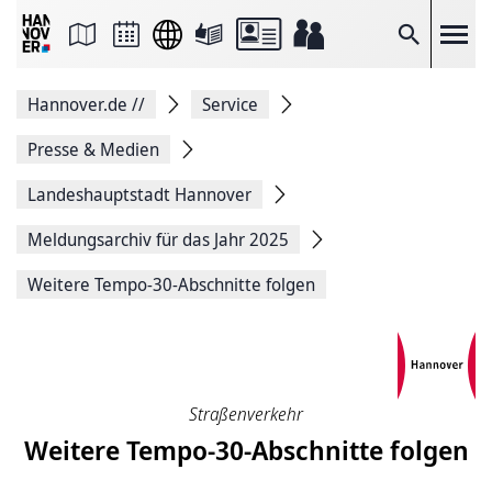
Seite
als
E-
Suche
Mail
versenden
Auf
Hannover.de
//
Service
Facebook
teilen
Auf
Presse & Medien
X
teilen
Landeshauptstadt Hannover
Seitenlink
Kopieren
Meldungsarchiv für das Jahr 2025
Seite
Drucken
Weitere Tempo-30-Abschnitte folgen
Straßenverkehr
Weitere Tempo-30-Abschnitte folgen