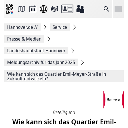
Seite
als
E-
Suche
Mail
versenden
Auf
Hannover.de
//
Service
Facebook
teilen
Auf
Presse & Medien
X
teilen
Landeshauptstadt Hannover
Seitenlink
Kopieren
Meldungsarchiv für das Jahr 2025
Seite
Drucken
Wie kann sich das Quartier Emil-Meyer-Straße in
Zukunft entwickeln?
Beteiligung
Wie kann sich das Quartier Emil-