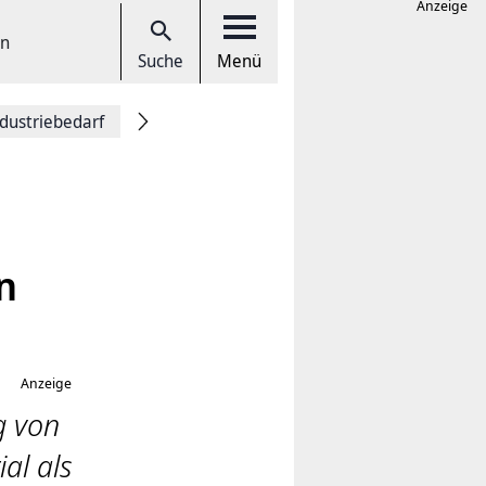
Anzeige
en
Suche
Menü
ndustriebedarf
n
Anzeige
g von
al als