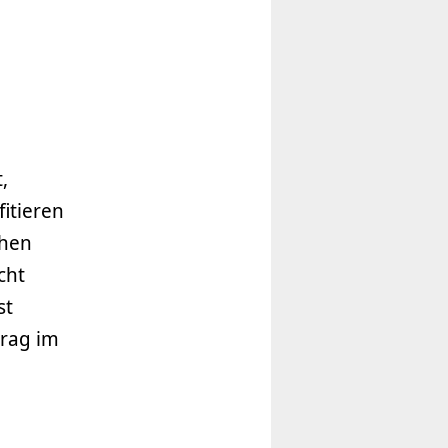
,
itieren
chen
cht
st
trag im