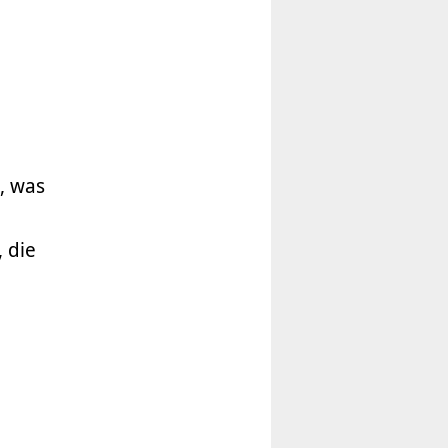
s, was
 die