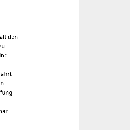
ält den
zu
ind
fährt
en
ffung
bar