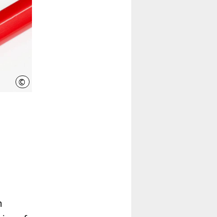
©
Pixelot - Fotolia.com
m