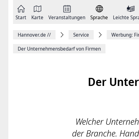
Zum
Seite
Inhalt
als
springen
E-
Zur
Mail
Start
Karte
Veranstaltungen
Sprache
Leichte Spr
Hauptnavigation
versenden
springen
Auf
Facebook
Hannover.de
//
Service
Werbung: Fi
teilen
Auf
X
Der Unternehmensbedarf von Firmen
teilen
Seitenlink
Kopieren
Seite
Drucken
Der Unte
Welcher Unterneh
der Branche. Hand