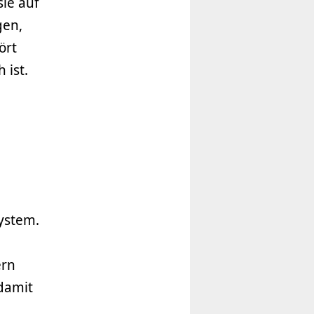
ie auf
gen,
ört
 ist.
ystem.
ern
 damit