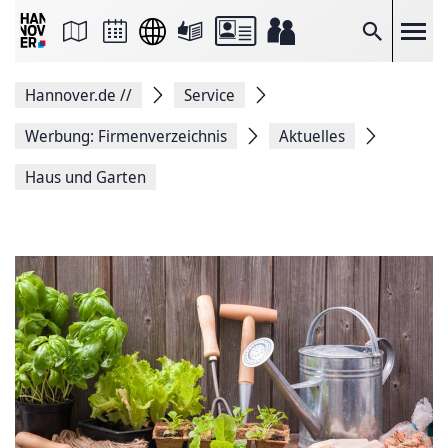
Seite
als
E-
Suche
Mail
versenden
Auf
Hannover.de
//
Service
Facebook
teilen
Auf
Werbung: Firmenverzeichnis
Aktuelles
X
teilen
Haus und Garten
Seitenlink
Kopieren
Seite
Drucken