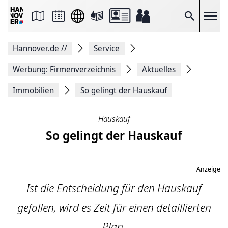
Seite
als
E-
Suche
Mail
versenden
Auf
Hannover.de
//
Service
Facebook
teilen
Auf
Werbung: Firmenverzeichnis
Aktuelles
X
teilen
Immobilien
So gelingt der Hauskauf
Seitenlink
Kopieren
Seite
Hauskauf
Drucken
So gelingt der Hauskauf
Anzeige
Ist die Entscheidung für den Hauskauf
gefallen, wird es Zeit für einen detaillierten
Plan.