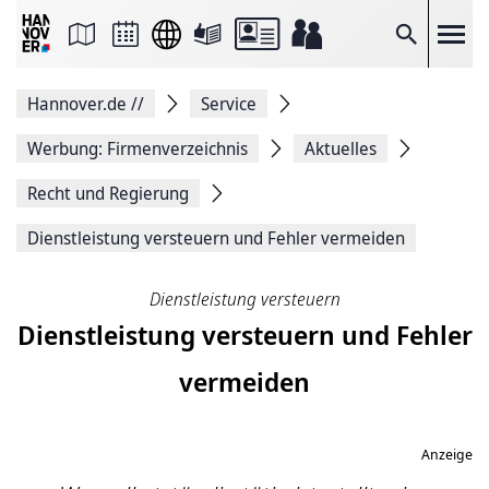
Seite
als
E-
Suche
Mail
versenden
Auf
Hannover.de
//
Service
Facebook
teilen
Auf
Werbung: Firmenverzeichnis
Aktuelles
X
teilen
Recht und Regierung
Seitenlink
Kopieren
Dienstleistung versteuern und Fehler vermeiden
Seite
Drucken
Dienstleistung versteuern
Dienstleistung versteuern und Fehler
vermeiden
Anzeige