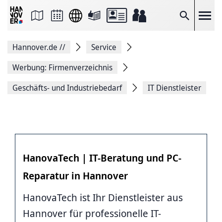
Seite
als
E-
Suche
Mail
versenden
Auf
Hannover.de
//
Service
Facebook
teilen
Auf
Werbung: Firmenverzeichnis
X
teilen
Geschäfts- und Industriebedarf
IT Dienstleister
Seitenlink
Kopieren
Seite
Drucken
HanovaTech | IT-Beratung und PC-
Reparatur in Hannover
HanovaTech ist Ihr Dienstleister aus
Hannover für professionelle IT-