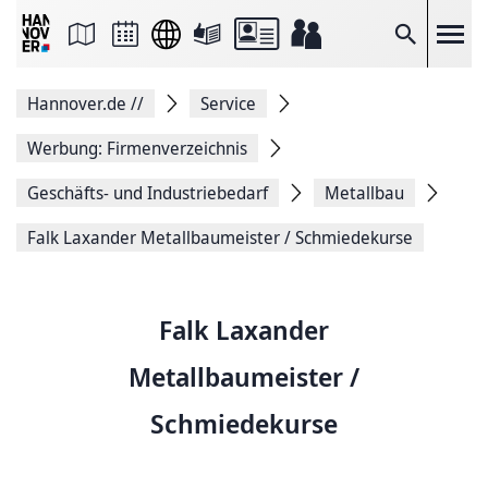
Seite
als
E-
Suche
Mail
versenden
Auf
Hannover.de
//
Service
Facebook
teilen
Auf
Werbung: Firmenverzeichnis
X
teilen
Geschäfts- und Industriebedarf
Metallbau
Seitenlink
Kopieren
Falk Laxander Metallbaumeister / Schmiedekurse
Seite
Drucken
Falk Laxander
Metallbaumeister /
Schmiedekurse