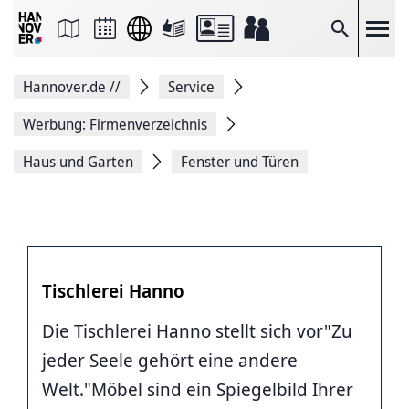
Seite
als
E-
Suche
Mail
versenden
Auf
Hannover.de
//
Service
Facebook
teilen
Auf
Werbung: Firmenverzeichnis
X
teilen
Haus und Garten
Fenster und Türen
Seitenlink
Kopieren
Seite
Drucken
Tischlerei Hanno
Die Tischlerei Hanno stellt sich vor"Zu
jeder Seele gehört eine andere
Welt."Möbel sind ein Spiegelbild Ihrer