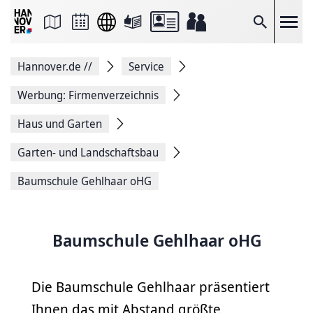
Seite
als
E-
Suche
Mail
versenden
Auf
Hannover.de
//
Service
Facebook
teilen
Auf
Werbung: Firmenverzeichnis
X
teilen
Haus und Garten
Seitenlink
Kopieren
Garten- und Landschaftsbau
Seite
Drucken
Baumschule Gehlhaar oHG
Baumschule Gehlhaar oHG
Die Baumschule Gehlhaar präsentiert
Ihnen das mit Abstand größte