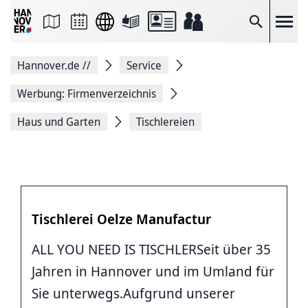
Seite
als
E-
Suche
Mail
versenden
Auf
Hannover.de
//
Service
Facebook
teilen
Auf
Werbung: Firmenverzeichnis
X
teilen
Haus und Garten
Tischlereien
Seitenlink
Kopieren
Seite
Drucken
Tischlerei Oelze Manufactur
ALL YOU NEED IS TISCHLERSeit über 35
Jahren in Hannover und im Umland für
Sie unterwegs.Aufgrund unserer