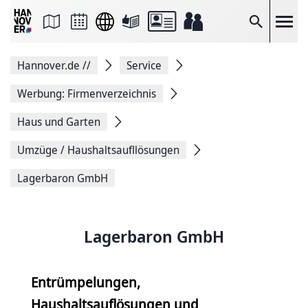
Seite
als
E-
Suche
Mail
versenden
Auf
Hannover.de
//
Service
Facebook
teilen
Auf
Werbung: Firmenverzeichnis
X
teilen
Haus und Garten
Seitenlink
Kopieren
Umzüge / Haushaltsaufllösungen
Seite
Drucken
Lagerbaron GmbH
Lagerbaron GmbH
Entrümpelungen,
Haushaltsauflösungen und