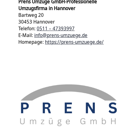
Prens Umzüge GmbH-Professionelle
Umzugsfirma in Hannover
Bartweg 20
30453 Hannover
Telefon:
0511 – 47393997
E-Mail:
info@prens-umzuege.de
Homepage:
https://prens-umzuege.de/