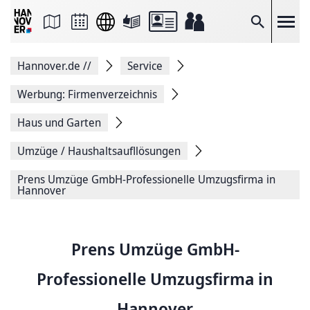
Seite
als
E-
Suche
Mail
versenden
Auf
Hannover.de
//
Service
Facebook
teilen
Auf
Werbung: Firmenverzeichnis
X
teilen
Haus und Garten
Seitenlink
Kopieren
Umzüge / Haushaltsaufllösungen
Seite
Drucken
Prens Umzüge GmbH-Professionelle Umzugsfirma in
Hannover
Prens Umzüge GmbH-
Professionelle Umzugsfirma in
Hannover