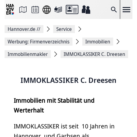
Seite
als
E-
Suche
Mail
versenden
Auf
Hannover.de
//
Service
Facebook
teilen
Auf
Werbung: Firmenverzeichnis
Immobilien
X
teilen
Immobilienmakler
IMMOKLASSIKER C. Dreesen
Seitenlink
Kopieren
Seite
Drucken
IMMOKLASSIKER C. Dreesen
Immobilien mit Stabilität und
Werterhalt
IMMOKLASSIKER ist seit 10 Jahren in
Hannover und Garbsen als