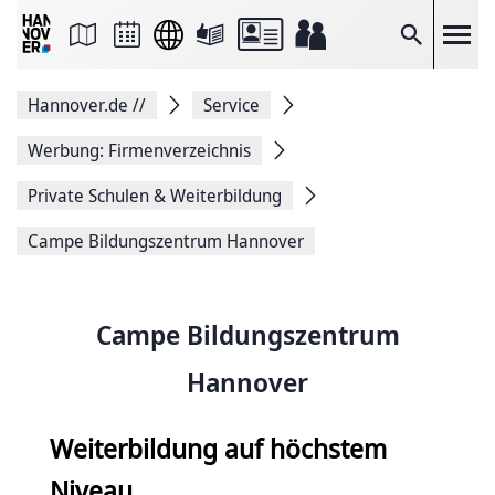
Seite
als
E-
Suche
Mail
versenden
Auf
Hannover.de
//
Service
Facebook
teilen
Auf
Werbung: Firmenverzeichnis
X
teilen
Private Schulen & Weiterbildung
Seitenlink
Kopieren
Campe Bildungszentrum Hannover
Seite
Drucken
Campe Bildungszentrum
Hannover
Weiterbildung auf höchstem
Niveau