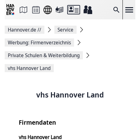
Seite
als
E-
Suche
Mail
versenden
Auf
Hannover.de
//
Service
Facebook
teilen
Auf
Werbung: Firmenverzeichnis
X
teilen
Private Schulen & Weiterbildung
Seitenlink
Kopieren
vhs Hannover Land
Seite
Drucken
vhs Hannover Land
Firmendaten
vhs Hannover Land