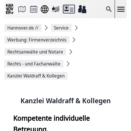
Seite
als
E-
Suche
Mail
versenden
Auf
Hannover.de
//
Service
Facebook
teilen
Auf
Werbung: Firmenverzeichnis
X
teilen
Rechtsanwälte und Notare
Seitenlink
Kopieren
Rechts - und Fachanwälte
Seite
Drucken
Kanzlei Waldraff & Kollegen
Kanzlei Waldraff & Kollegen
Kompetente individuelle
Betreuung.