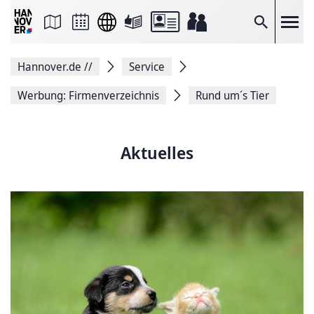
Seite
als
E-
Suche
Mail
versenden
Auf
Hannover.de
//
Service
Facebook
teilen
Auf
Werbung: Firmenverzeichnis
Rund um´s Tier
X
teilen
Seitenlink
Kopieren
Aktuelles
Seite
Drucken