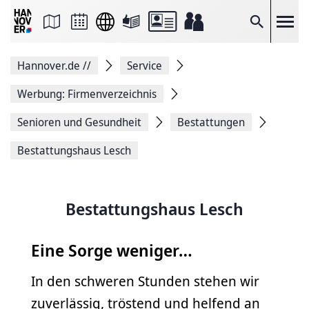
Seite
als
E-
Suche
Mail
versenden
Auf
Hannover.de
//
Service
Facebook
teilen
Auf
Werbung: Firmenverzeichnis
X
teilen
Senioren und Gesundheit
Bestattungen
Seitenlink
Kopieren
Bestattungshaus Lesch
Seite
Drucken
Bestattungshaus Lesch
Eine Sorge weniger…
In den schweren Stunden stehen wir
zuverlässig, tröstend und helfend an