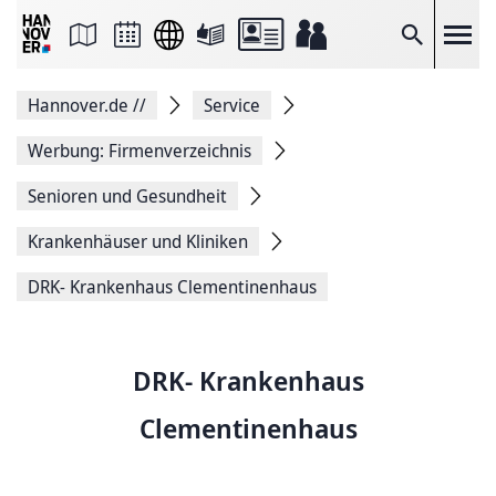
Seite
als
E-
Suche
Mail
versenden
Auf
Hannover.de
//
Service
Facebook
teilen
Auf
Werbung: Firmenverzeichnis
X
teilen
Senioren und Gesundheit
Seitenlink
Kopieren
Krankenhäuser und Kliniken
Seite
Drucken
DRK- Krankenhaus Clementinenhaus
DRK- Krankenhaus
Clementinenhaus