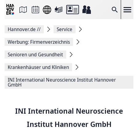
Seite
als
E-
Suche
Mail
versenden
Auf
Hannover.de
//
Service
Facebook
teilen
Auf
Werbung: Firmenverzeichnis
X
teilen
Senioren und Gesundheit
Seitenlink
Kopieren
Krankenhäuser und Kliniken
Seite
Drucken
INI International Neuroscience Institut Hannover
GmbH
INI International Neuroscience
Institut Hannover GmbH