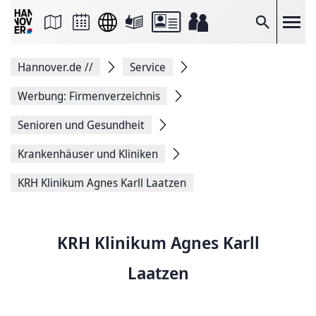
Seite
als
E-
Suche
Mail
versenden
Auf
Hannover.de
//
Service
Facebook
teilen
Auf
Werbung: Firmenverzeichnis
X
teilen
Senioren und Gesundheit
Seitenlink
Kopieren
Krankenhäuser und Kliniken
Seite
Drucken
KRH Klinikum Agnes Karll Laatzen
KRH Klinikum Agnes Karll
Laatzen