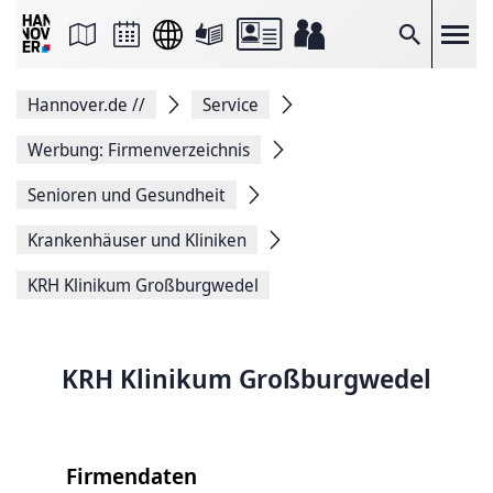
Seite
als
E-
Suche
Mail
versenden
Auf
Hannover.de
//
Service
Facebook
teilen
Auf
Werbung: Firmenverzeichnis
X
teilen
Senioren und Gesundheit
Seitenlink
Kopieren
Krankenhäuser und Kliniken
Seite
Drucken
KRH Klinikum Großburgwedel
KRH Klinikum Großburgwedel
Firmendaten