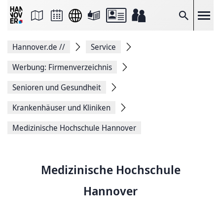
Seite
als
E-
Suche
Mail
versenden
Auf
Hannover.de
//
Service
Facebook
teilen
Auf
Werbung: Firmenverzeichnis
X
teilen
Senioren und Gesundheit
Seitenlink
Kopieren
Krankenhäuser und Kliniken
Seite
Drucken
Medizinische Hochschule Hannover
Medizinische Hochschule
Hannover