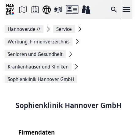
Seite
als
E-
Suche
Mail
versenden
Auf
Hannover.de
//
Service
Facebook
teilen
Auf
Werbung: Firmenverzeichnis
X
teilen
Senioren und Gesundheit
Seitenlink
Kopieren
Krankenhäuser und Kliniken
Seite
Drucken
Sophienklinik Hannover GmbH
Sophienklinik Hannover GmbH
Firmendaten