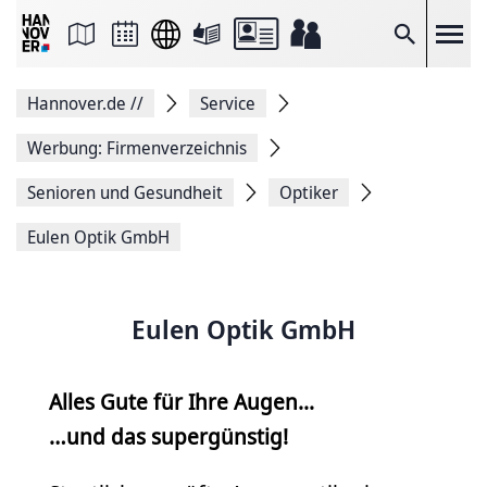
Seite
als
E-
Suche
Mail
versenden
Auf
Hannover.de
//
Service
Facebook
teilen
Auf
Werbung: Firmenverzeichnis
X
teilen
Senioren und Gesundheit
Optiker
Seitenlink
Kopieren
Eulen Optik GmbH
Seite
Drucken
Eulen Optik GmbH
Alles Gute für Ihre Augen...
…und das supergünstig!