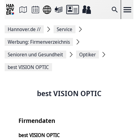
Seite
als
E-
Suche
Mail
versenden
Auf
Hannover.de
//
Service
Facebook
teilen
Auf
Werbung: Firmenverzeichnis
X
teilen
Senioren und Gesundheit
Optiker
Seitenlink
Kopieren
best VISION OPTIC
Seite
Drucken
best VISION OPTIC
Firmendaten
best VISION OPTIC